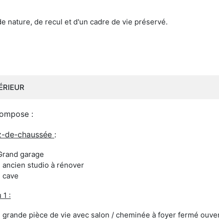
de nature, de recul et d'un cadre de vie préservé.
ÉRIEUR
compose :
z-de-chaussée
:
Grand garage
1 ancien studio à rénover
1 cave
 1 :
1 grande pièce de vie avec salon / cheminée à foyer fermé ouve