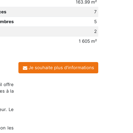
163.99 m²
ces
7
ambres
5
2
1 605 m²
Je souhaite plus d'informations
l offre
es à la
eur. Le
lon les