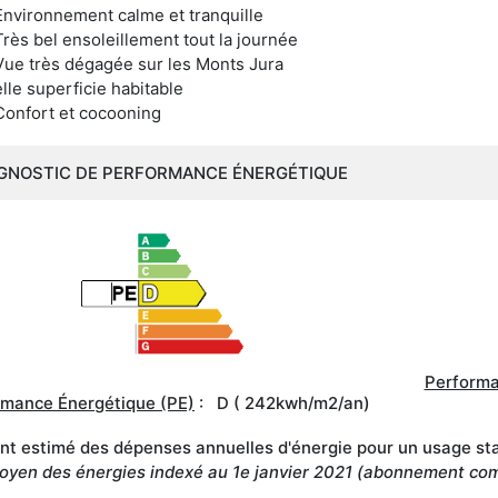
Environnement calme et tranquille
Très bel ensoleillement tout la journée
Vue très dégagée sur les Monts Jura
elle superficie habitable
Confort et cocooning
GNOSTIC DE PERFORMANCE ÉNERGÉTIQUE
Performa
rmance Énergétique (PE)
: D ( 242kwh/m2/an)
t estimé des dépenses annuelles d'énergie pour un usage stan
oyen des énergies indexé au 1e janvier 2021 (abonnement com