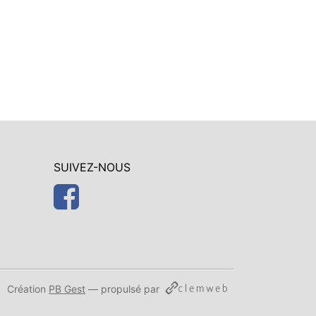
SUIVEZ-NOUS
Création
PB Gest
— propulsé par