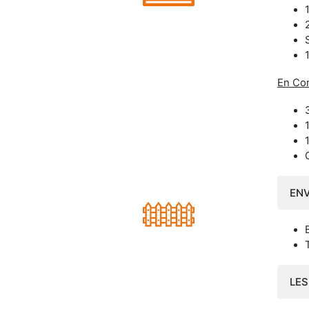
En Co
EN
LES