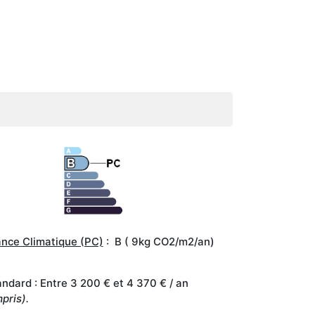
nce Climatique (PC)
: B ( 9kg CO2/m2/an)
dard : Entre 3 200 € et 4 370 € / an
pris).