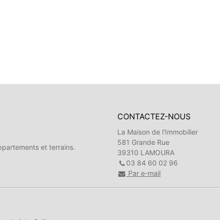
CONTACTEZ-NOUS
La Maison de l'Immobilier
581 Grande Rue
partements et terrains.
39310 LAMOURA
03 84 60 02 96
Par e-mail