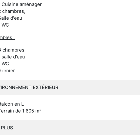
1 Cuisine aménager
2 chambres,
Salle d'eau
1 WC
mbles :
3 chambres
1 salle d'eau
1 WC
Grenier
VIRONNEMENT EXTÉRIEUR
Balcon en L
Terrain de 1 605 m²
 PLUS